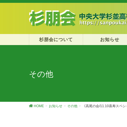
杉朋会について
お知らせ
その他
HOME
お知らせ
その他
《高尾の会/11.10喜寿スペ