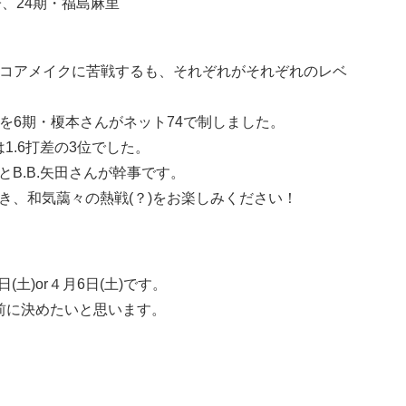
子、24期・福島麻里
スコアメイクに苦戦するも、それぞれがそれぞれのレベ
戦を6期・榎本さんがネット74で制しました。
1.6打差の3位でした。
んとB.B.矢田さんが幹事です。
き、和気藹々の熱戦(？)をお楽しみください！
(土)or４月6日(土)です。
前に決めたいと思います。