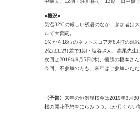
中幸夫、12期・荘川将司、13期・田中優
●概況●
気温32℃の厳しい残暑のなか、参加者は
ルで大奮闘。
1位から18位のネットスコア差8.4打の混
2位は1.2打差で1期・塩谷さん、高尾先生は
次回は2019年9月5日(木)、優勝の榎本さ
今回、不参加の方も、来年はご参加いただ
〈予告〉
来年の恒例観桜会は2019年3月30日
桜の開花予想をにらみつつ、1か月くらい