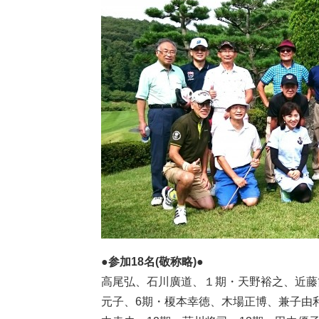
●参加18名(敬称略)●
高尾弘、石川廣道、１期・天野裕之、近藤
元子、6期・榎本幸徳、木場正博、兼子由