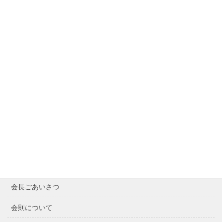
サイト内検索
Contents
Home
最近の記事
会長ごあいさつ
会則について