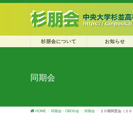
杉朋会について
お知らせ
同期会
HOME
同期会・OBOG会
同期会
２０期同窓会（２０