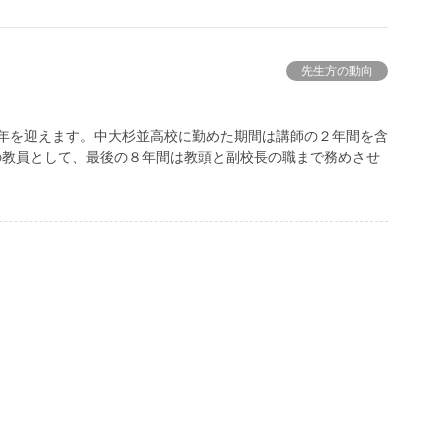
先生方の動向
）
年を迎えます。中大杉並高校に勤めた期間は講師の２年間を含
)の教員として、最後の８年間は教頭と副校長の職まで務めさせ