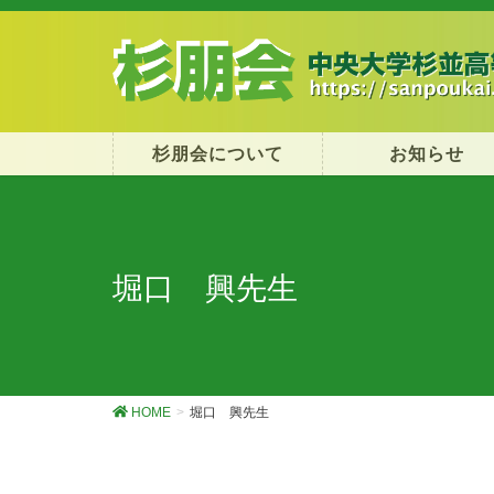
杉朋会について
お知らせ
堀口 興先生
HOME
堀口 興先生