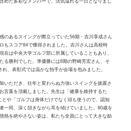
含めた多彩なメンバーで、活気溢れる一日となりまし
のあるスイングが際立っていた56期・吉川享成さん
ロもスコア84で獲得されました。吉川さんは高校時
現在は中央大学ゴルフ部に所属していることもあり、
たる勝利でした。準優勝には8期の野崎芳宏さん、そ
賞され、表彰式では温かな拍手が会場を包みました。
加いただき、往年と変わらぬ力強いスイングを披露さ
お言葉を頂戴しました。先生は「健康を維持するた
ことや「ゴルフは身体だけでなく頭も使うので、認知
者一同、深く頷きながら耳を傾けていました。80歳を
情熱を絶やさない姿は、私たち全員にとって大きな励