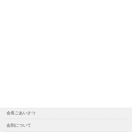
サイト内検索
Contents
Home
最近の記事
会長ごあいさつ
会則について