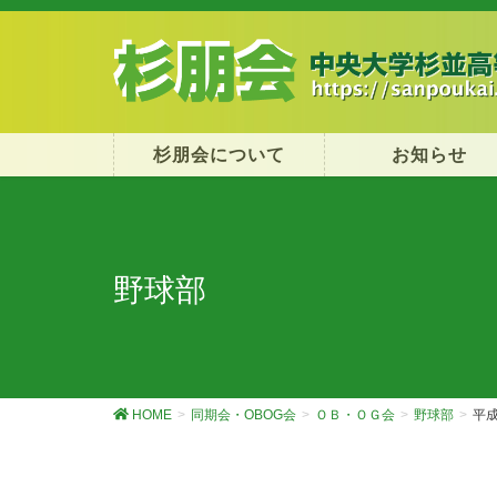
杉朋会について
お知らせ
野球部
HOME
同期会・OBOG会
ＯＢ・ＯＧ会
野球部
平成