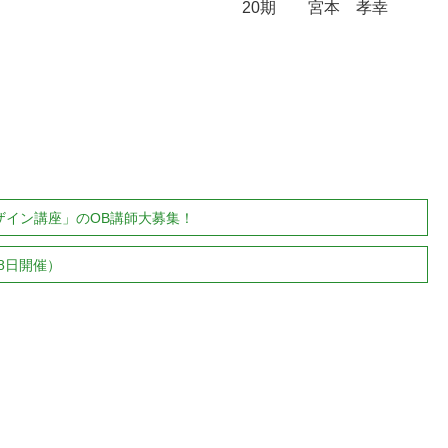
20期 宮本 孝幸
ザイン講座」のOB講師大募集！
28日開催）