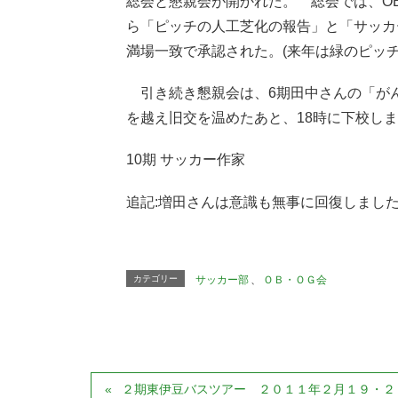
総会と懇親会が開かれた。 総会では、O
ら「ピッチの人工芝化の報告」と「サッカ
満場一致で承認された。(来年は緑のピッチで
引き続き懇親会は、6期田中さんの「がんば
を越え旧交を温めたあと、18時に下校しま
10期 サッカー作家
追記:増田さんは意識も無事に回復しました
カテゴリー
サッカー部
、
ＯＢ・ＯＧ会
２期東伊豆バスツアー ２０１１年２月１９・２