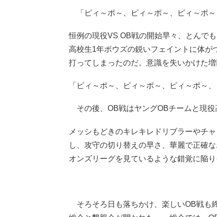
「ピィ～ポ～、ピィ～ポ～、ピィ～ポ～、ピィ
恒例の現役VS OB戦の開始早々、とんで
高校生1年ボウズの鋭いフェイントに体が
打ってしまったのだ。意識を失いかけた増
「ピィ～ポ～、ピィ～ポ～、ピィ～ポ～、
その後、OB戦はヤングOBチームと現役
メッシもどきのキレキレドリブラーやチャ
し、攻守の切り替えの早さ、華麗で正確な
オンズリーグを見ているような錯覚に陥りそ
そろそろ日も落ちかけ、楽しいOB戦も終