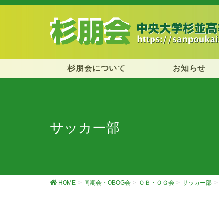
杉朋会について
お知らせ
サッカー部
HOME
同期会・OBOG会
ＯＢ・ＯＧ会
サッカー部