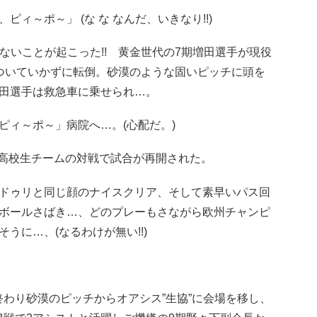
～ポ～」 (な な なんだ、いきなり!!)
もないことが起こった!! 黄金世代の7期増田選手が現役
ついていかずに転倒。砂漠のような固いピッチに頭を
田選手は救急車に乗せられ…。
ピィ～ポ～」病院へ…。(心配だ。)
高校生チームの対戦で試合が再開された。
ドゥリと同じ顔のナイスクリア、そして素早いパス回
ボールさばき…、どのプレーもさながら欧州チャンピ
うに…、(なるわけが無い!!)
わり砂漠のピッチからオアシス”生協”に会場を移し、