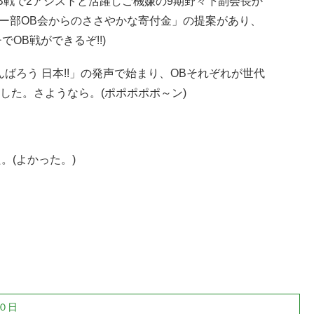
B戦で2アシストと活躍しご機嫌の9期野々下副会長か
ー部OB会からのささやかな寄付金」の提案があり、
OB戦ができるぞ!!)
ろう 日本!!」の発声で始まり、OBそれぞれが世代
した。さようなら。(ポポポポポ～ン)
。(よかった。)
０日