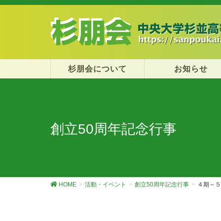
杉朋会について
お知らせ
創立50周年記念行事
HOME
活動・イベント
創立50周年記念行事
４期～５